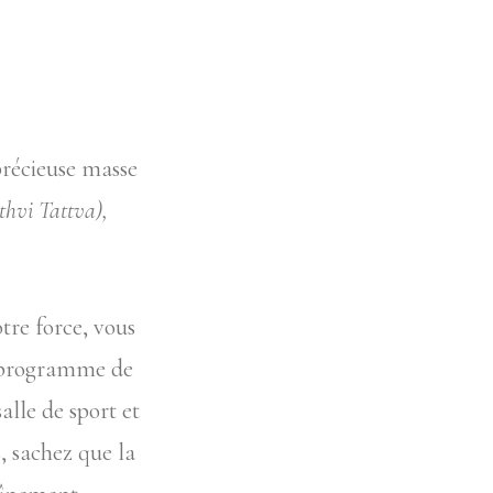
précieuse masse
thvi Tattva),
tre force, vous
un programme de
alle de sport et
, sachez que la