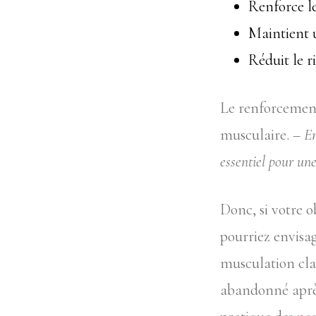
Renforce l
Maintient 
Réduit le r
Le renforcement
musculaire. –
En
essentiel pour une
Donc, si votre o
pourriez envisag
musculation clas
abandonné après