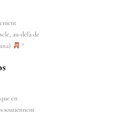
rcement
scle, au-delà de
sana)
?
os
sque en
s soutiennent