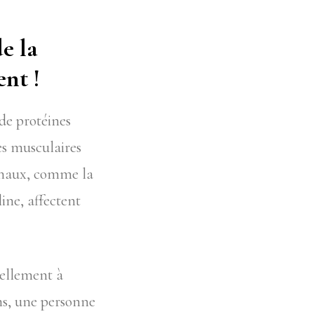
e la
ent !
de protéines
es musculaires
monaux, comme la
line, affectent
rellement à
ns, une personne