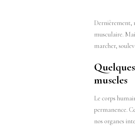
Dernièrement, n
musculaire. Mai
marcher, souleve
Quelques 
muscles
Le corps humain
permanence. Cer
nos organes int