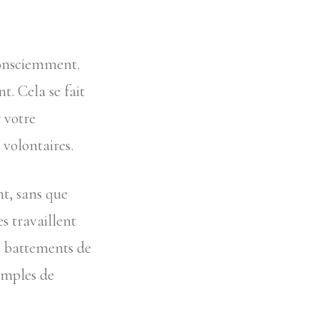
consciemment.
t. Cela se fait
r votre
volontaires.
t, sans que
es travaillent
s battements de
emples de