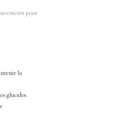
mouvements pour
intenir la
es glucides.
se