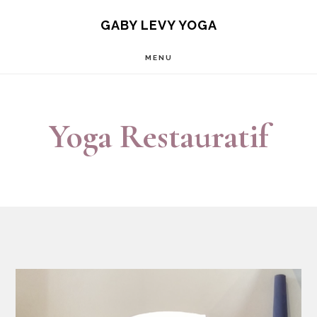
Passer
Passer
GABY LEVY YOGA
au
au
MENU
contenu
pied
principal
de
page
Yoga Restauratif