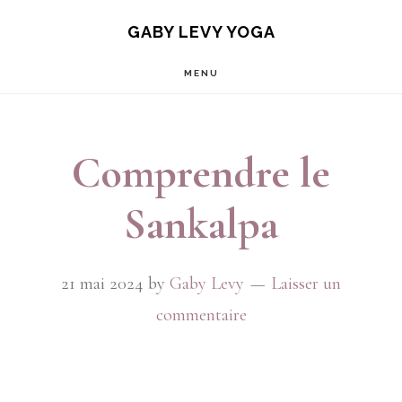
Passer
Passer
GABY LEVY YOGA
au
au
MENU
contenu
pied
principal
de
page
Comprendre le
Sankalpa
21 mai 2024
by
Gaby Levy
Laisser un
commentaire