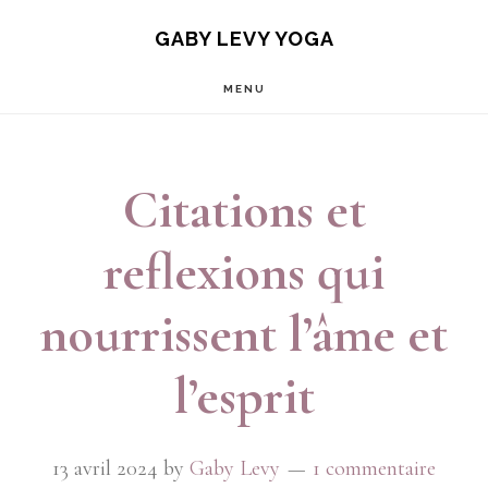
Passer
Passer
GABY LEVY YOGA
au
au
MENU
contenu
pied
principal
de
page
Citations et
reflexions qui
nourrissent l’âme et
l’esprit
13 avril 2024
by
Gaby Levy
1 commentaire