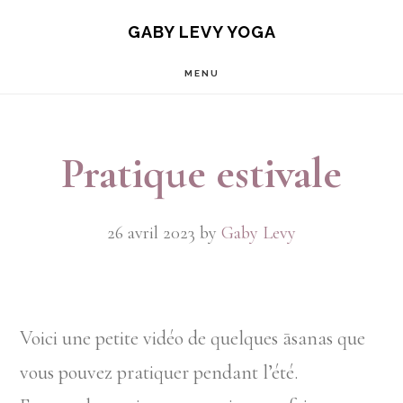
Passer
Passer
GABY LEVY YOGA
au
au
MENU
contenu
pied
principal
de
page
Pratique estivale
26 avril 2023
by
Gaby Levy
Voici une petite vidéo de quelques āsanas que
vous pouvez pratiquer pendant l’été.