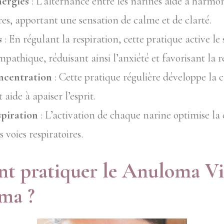
nergies
: L’alternance entre les narines aide à harmon
ires, apportant une sensation de calme et de clarté.
s
: En régulant la respiration, cette pratique active le
athique, réduisant ainsi l’anxiété et favorisant la r
ncentration
: Cette pratique régulière développe la 
aide à apaiser l’esprit.
spiration
: L’activation de chaque narine optimise la 
es voies respiratoires.
 pratiquer le Anuloma V
ma ?