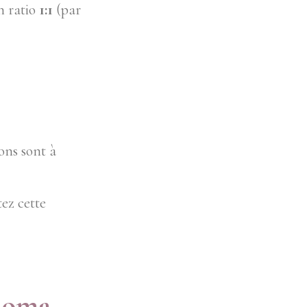
n ratio
1:1
(par
ons sont à
tez cette
uloma