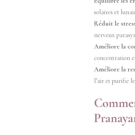
Équilibre les é
solaires et luna
Réduit le stres
nerveux parasymp
Améliore la co
concentration et 
Améliore la re
l’air et purifie l
Comment
Pranaya