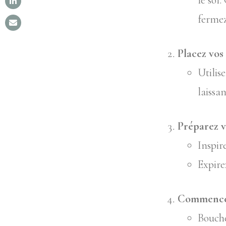
le sol
fermez
Placez vos
Utilis
laissan
Préparez v
Inspir
Expire
Commencez
Bouche