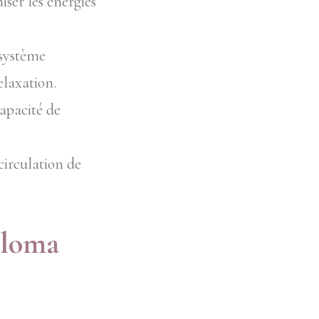
iser les énergies
 système
elaxation.
capacité de
circulation de
iloma