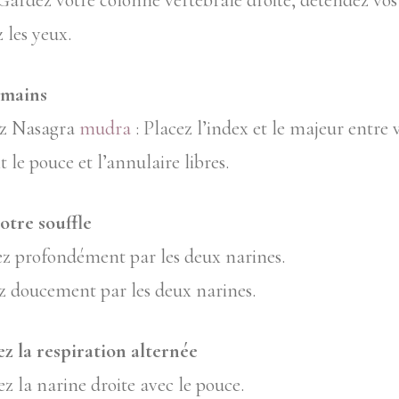
. Gardez votre colonne vertébrale droite, détendez vos
 les yeux.
 mains
ez Nasagra
mudra
: Placez l’index et le majeur entre v
t le pouce et l’annulaire libres.
otre souffle
ez profondément par les deux narines.
z doucement par les deux narines.
 la respiration alternée
z la narine droite avec le pouce.