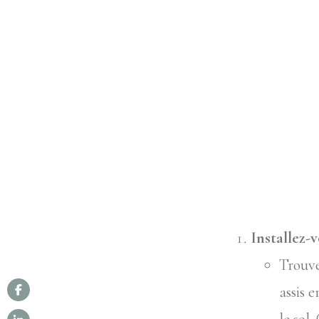
Installez-
Trouve
assis e