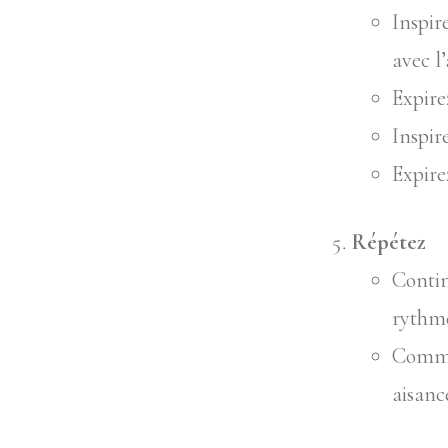
Inspir
avec l
Expire
Inspir
Expire
Répétez
Contin
rythme
Commen
aisanc